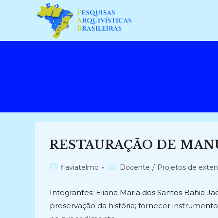
Ir
para
o
conteúdo
RESTAURAÇÃO DE MANU
Autor
Categoria
flaviatelmo
Docente
/
Projetos de exte
do
do
post:
post:
Integrantes: Eliana Maria dos Santos Bahia J
preservação da história; fornecer instrumento