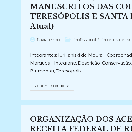
E
Disseminação
MANUSCRITOS DAS COL
Documental
(2023-
TERESÓPOLIS E SANTA I
Atual)
Atual)
Autor
Categoria
flaviatelmo
Profissional
/
Projetos de ex
do
do
post:
post:
Integrantes: Iuri Ianiski de Moura - Coorden
Marques - IntegranteDescrição: Conservação, t
Blumenau, Teresópolis…
CONSERVAÇÃO,
Continue Lendo
TRANSCRIÇÃO
E
DIGITALIZAÇÃO
DOS
MANUSCRITOS
DAS
COLÔNIAS
ORGANIZAÇÃO DOS ACE
DE
BLUMENAU,
TERESÓPOLIS
RECEITA FEDERAL DE RI
E