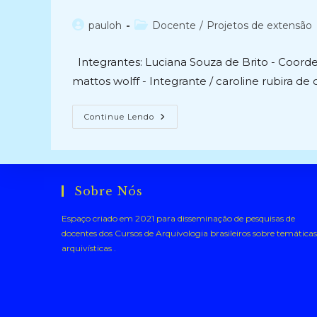
SANTA
ISABEL
Autor
Categoria
pauloh
Docente
/
Projetos de extensão
DO
SÉCULO
do
do
XIX
post:
post:
(2022
Integrantes: Luciana Souza de Brito - Coorde
–
Atual)
mattos wolff - Integrante / caroline rubira de ol
ORGANIZAÇÃO
Continue Lendo
DOS
ACERVOS
DA
ALFÂNDEGA
DA
RECEITA
FEDERAL
Sobre Nós
DE
RIO
GRANDE
Espaço criado em 2021 para disseminação de pesquisas de
(2014-
docentes dos Cursos de Arquivologia brasileiros sobre temáticas
2015)
arquivísticas .