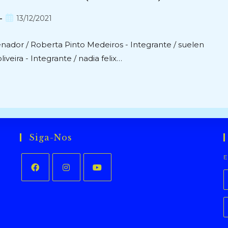
Post
13/12/2021
publicado:
nador / Roberta Pinto Medeiros - Integrante / suelen
iveira - Integrante / nadia felix…
Siga-Nos
E
Abre
Abre
Abre
em
em
em
uma
uma
uma
nova
nova
nova