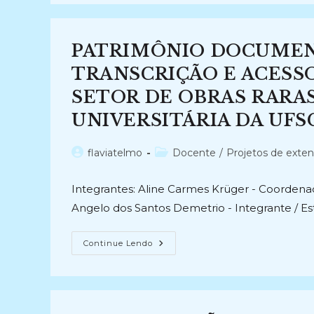
DE
OBRAS
RARAS
DO
SETOR
PATRIMÔNIO DOCUMEN
DE
SANTA
CATARINA
TRANSCRIÇÃO E ACESS
DA
BIBLIOTECA
SETOR DE OBRAS RARAS
PÚBLICA
DE
UNIVERSITÁRIA DA UFSC 
SANTA
CATARINA
(2022-
Atual)
Autor
Categoria
flaviatelmo
Docente
/
Projetos de exte
do
do
post:
post:
Integrantes: Aline Carmes Krüger - Coordena
Angelo dos Santos Demetrio - Integrante / Este
PATRIMÔNIO
Continue Lendo
DOCUMENTAL:
PRESERVAÇÃO,
TRANSCRIÇÃO
E
ACESSO
DOS
MANUSCRITOS