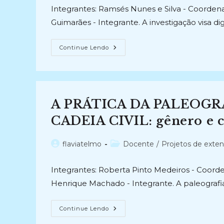
post:
post:
Integrantes: Ramsés Nunes e Silva - Coordenad
Guimarães - Integrante. A investigação visa d
DIGITALIZAÇÃO
Continue Lendo
DE
MANUSCRITOS
DO
ACERVO
DE
OBRAS
RARAS
A PRÁTICA DA PALEOG
DO
IHGP
(2022-
CADEIA CIVIL: gênero e 
2023)
Autor
Categoria
flaviatelmo
Docente
/
Projetos de exte
do
do
post:
post:
Integrantes: Roberta Pinto Medeiros - Coorden
Henrique Machado - Integrante. A paleografi
A
Continue Lendo
PRÁTICA
DA