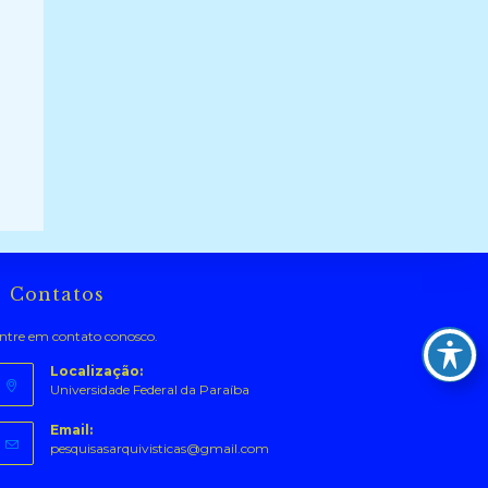
Contatos
ntre em contato conosco.
Localização:
Universidade Federal da Paraíba
Email:
Abre
pesquisasarquivisticas@gmail.com
em
seu