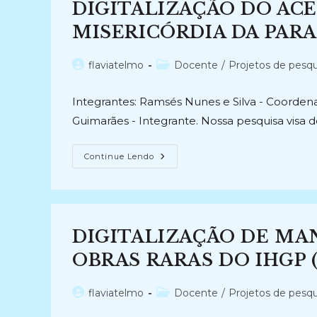
DIGITALIZAÇÃO DO ACE
DO
SETOR
DE
MISERICÓRDIA DA PARAÍ
OBRAS
RARAS
DA
Autor
Categoria
flaviatelmo
Docente
/
Projetos de pesqu
BIBLIOTECA
UNIVERSITÁRIA
do
do
DA
post:
post:
UFSC
Integrantes: Ramsés Nunes e Silva - Coordenad
(2023-
Atual)
Guimarães - Integrante. Nossa pesquisa visa 
DIGITALIZAÇÃO
Continue Lendo
DO
ACERVO
DA
SANTA
CASA
DA
MISERICÓRDIA
DIGITALIZAÇÃO DE MA
DA
PARAÍBA
(2022-
OBRAS RARAS DO IHGP (
Atual)
Autor
Categoria
flaviatelmo
Docente
/
Projetos de pesqu
do
do