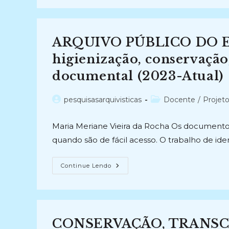
PALEOGRAFIA
NOS
MANUSCRITOS
DA
CADEIA
ARQUIVO PÚBLICO DO E
CIVIL:
Gênero
E
higienização, conservação
Cor
(2022-
documental (2023-Atual)
2023)
Autor
Categoria
pesquisasarquivisticas
Docente
/
Projet
do
do
post:
post:
Maria Meriane Vieira da Rocha Os documentos
quando são de fácil acesso. O trabalho de ide
ARQUIVO
Continue Lendo
PÚBLICO
DO
ESTADO
DA
PARAÍBA:
Higienização,
Conservação,
CONSERVAÇÃO, TRANSC
Organização