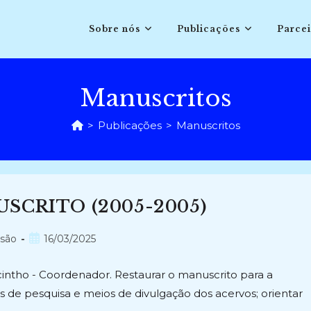
Sobre nós
Publicações
Parcei
Manuscritos
>
Publicações
>
Manuscritos
SCRITO (2005-2005)
Post
nsão
16/03/2025
publicado:
acintho - Coordenador. Restaurar o manuscrito para a
s de pesquisa e meios de divulgação dos acervos; orientar