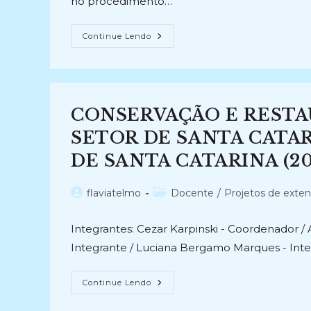
no procedimento…
RESTAURAÇÃO
Continue Lendo
DE
MANUSCRITO
(2005-
2005)
CONSERVAÇÃO E RESTA
SETOR DE SANTA CATAR
DE SANTA CATARINA (20
Autor
Categoria
flaviatelmo
Docente
/
Projetos de exte
do
do
post:
post:
Integrantes: Cezar Karpinski - Coordenador / 
Integrante / Luciana Bergamo Marques - Inte
CONSERVAÇÃO
Continue Lendo
E
RESTAURAÇÃO