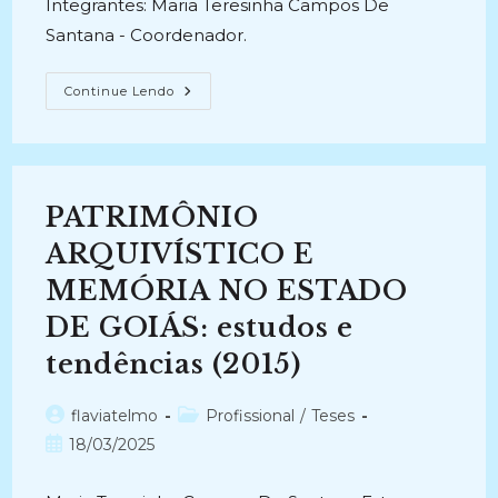
Integrantes: Maria Teresinha Campos De
Santana - Coordenador.
PROJETO
Continue Lendo
DE
ORGANIZAÇÃO
E
DIVULGAÇÃO
DO
ACERVO
FOTOGRÁFICO
PATRIMÔNIO
(2010)
ARQUIVÍSTICO E
MEMÓRIA NO ESTADO
DE GOIÁS: estudos e
tendências (2015)
Autor
Categoria
flaviatelmo
Profissional
/
Teses
do
do
Post
18/03/2025
post:
post:
publicado: