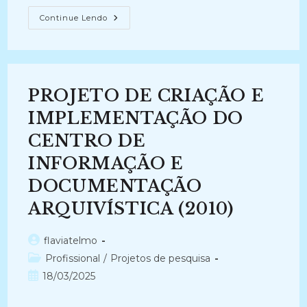
RETALHOS
Continue Lendo
DE
MEMÓRIAS:
OS
SINDICATOS
DOS
TRABALHADORES
RURAIS
PROJETO DE CRIAÇÃO E
EM
GOIÁS
DURANTE
IMPLEMENTAÇÃO DO
A
DITADURA
CENTRO DE
CIVIL-
MILITAR
INFORMAÇÃO E
NO
BRASIL
(1964-
DOCUMENTAÇÃO
1985)
ARQUIVÍSTICA (2010)
Autor
flaviatelmo
do
Categoria
Profissional
/
Projetos de pesquisa
post:
do
Post
18/03/2025
post:
publicado: