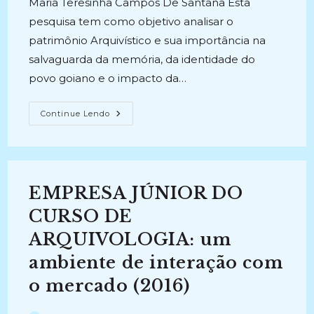
Maria Teresinha Campos De Santana Esta
pesquisa tem como objetivo analisar o
patrimônio Arquivístico e sua importância na
salvaguarda da memória, da identidade do
povo goiano e o impacto da…
PATRIMÔNIO
Continue Lendo
ARQUIVÍSTICO
E
MEMÓRIA
NO
ESTADO
DE
GOIÁS:
EMPRESA JÚNIOR DO
Estudos
E
Tendências
CURSO DE
(2015)
ARQUIVOLOGIA: um
ambiente de interação com
o mercado (2016)