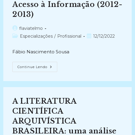
Acesso à Informação (2012-
2013)
Autor
flaviatelmo
do
Categoria
Post
Especializações
/
Profissional
12/12/2022
post:
do
publicado:
post:
Fábio Nascimento Sousa
FUNÇÕES
Continue Lendo
ARQUIVÍSTICAS:
Contribuições
Para
O
Cumprimento
Da
Lei
A LITERATURA
De
Acesso
À
CIENTÍFICA
Informação
(2012-
ARQUIVÍSTICA
2013)
BRASILEIRA: uma análise