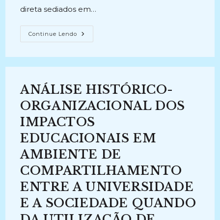
direta sediados em…
A
Continue Lendo
PRESERVAÇÃO
DA
MEMÓRIA
ARQUIVÍSTICA
DA
ADMINISTRAÇÃO
PÚBLICA
ANÁLISE HISTÓRICO-
FEDERAL
NO
BRASIL
ORGANIZACIONAL DOS
(2011-
2012)
IMPACTOS
EDUCACIONAIS EM
AMBIENTE DE
COMPARTILHAMENTO
ENTRE A UNIVERSIDADE
E A SOCIEDADE QUANDO
DA UTILIZAÇÃO DE