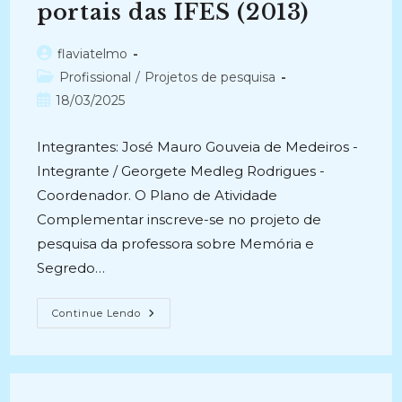
portais das IFES (2013)
Autor
flaviatelmo
do
Categoria
Profissional
/
Projetos de pesquisa
post:
do
Post
18/03/2025
post:
publicado:
Integrantes: José Mauro Gouveia de Medeiros -
Integrante / Georgete Medleg Rodrigues -
Coordenador. O Plano de Atividade
Complementar inscreve-se no projeto de
pesquisa da professora sobre Memória e
Segredo…
PLANO
Continue Lendo
DE
ATIVIDADE
COMPLEMENTAR
DENOMINADO
AS
UNIVERSIDADES
FEDERAIS