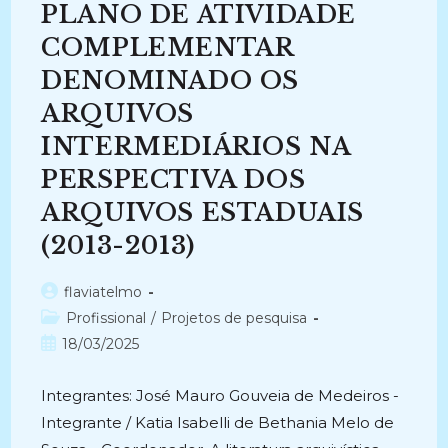
PLANO DE ATIVIDADE
E
A
LEI
COMPLEMENTAR
DE
ACESSO
DENOMINADO OS
ÀS
INFORMAÇÕES:
ARQUIVOS
Identificação
Dos
Indicadores
INTERMEDIÁRIOS NA
De
Transparência
PERSPECTIVA DOS
Ativa
Nos
ARQUIVOS ESTADUAIS
Portais
Das
IFES
(2013-2013)
(2013)
Autor
flaviatelmo
do
Categoria
Profissional
/
Projetos de pesquisa
post:
do
Post
18/03/2025
post:
publicado:
Integrantes: José Mauro Gouveia de Medeiros -
Integrante / Katia Isabelli de Bethania Melo de