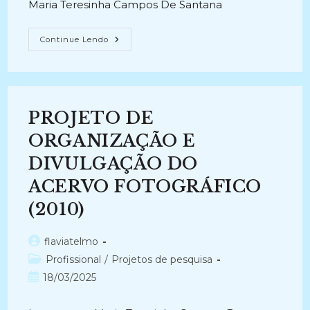
Maria Teresinha Campos De Santana
PROJETO
Continue Lendo
DE
CRIAÇÃO
E
IMPLEMENTAÇÃO
DO
CENTRO
DE
PROJETO DE
INFORMAÇÃO
E
DOCUMENTAÇÃO
ORGANIZAÇÃO E
ARQUIVÍSTICA
(2010)
DIVULGAÇÃO DO
ACERVO FOTOGRÁFICO
(2010)
Autor
flaviatelmo
do
Categoria
Profissional
/
Projetos de pesquisa
post:
do
Post
18/03/2025
post:
publicado: