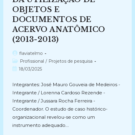
OBJETOS E
DOCUMENTOS DE
ACERVO ANATÔMICO
(2013-2013)
Autor
flaviatelmo
do
Categoria
Profissional
/
Projetos de pesquisa
post:
do
Post
18/03/2025
post:
publicado:
Integrantes: José Mauro Gouveia de Medeiros -
Integrante / Lorenna Cardoso Rezende -
Integrante / Jussara Rocha Ferreira -
Coordenador. O estudo de caso histórico-
organizacional revelou-se como um
instrumento adequado…