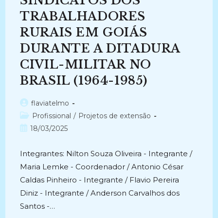
SINDICATOS DOS
TRABALHADORES
RURAIS EM GOIÁS
DURANTE A DITADURA
CIVIL-MILITAR NO
BRASIL (1964-1985)
Autor
flaviatelmo
do
Categoria
Profissional
/
Projetos de extensão
post:
do
Post
18/03/2025
post:
publicado:
Integrantes: Nilton Souza Oliveira - Integrante /
Maria Lemke - Coordenador / Antonio César
Caldas Pinheiro - Integrante / Flavio Pereira
Diniz - Integrante / Anderson Carvalhos dos
Santos -…