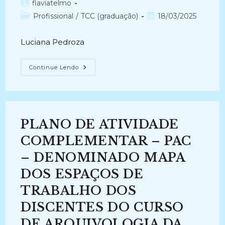
Autor
flaviatelmo
do
Categoria
Post
Profissional
/
TCC (graduação)
18/03/2025
post:
do
publicado:
post:
Luciana Pedroza
EMPRESA
Continue Lendo
JÚNIOR
DO
CURSO
DE
ARQUIVOLOGIA:
Um
Ambiente
PLANO DE ATIVIDADE
De
Interação
Com
COMPLEMENTAR – PAC
O
Mercado
– DENOMINADO MAPA
(2016)
DOS ESPAÇOS DE
TRABALHO DOS
DISCENTES DO CURSO
DE ARQUIVOLOGIA DA