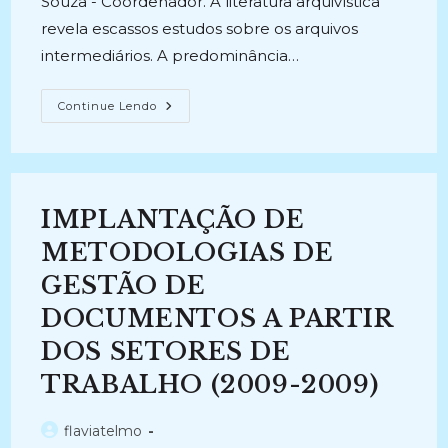
Souza - Coordenador. A literatura arquivística
revela escassos estudos sobre os arquivos
intermediários. A predominância…
PLANO
Continue Lendo
DE
ATIVIDADE
COMPLEMENTAR
DENOMINADO
OS
ARQUIVOS
INTERMEDIÁRIOS
IMPLANTAÇÃO DE
NA
PERSPECTIVA
DOS
METODOLOGIAS DE
ARQUIVOS
ESTADUAIS
GESTÃO DE
(2013-
2013)
DOCUMENTOS A PARTIR
DOS SETORES DE
TRABALHO (2009-2009)
Autor
flaviatelmo