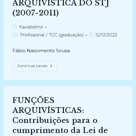
ARQUIVÍSTICA DO STJ
(2007-2011)
Autor
flaviatelmo
do
Categoria
Post
Profissional
/
TCC (graduação)
12/12/2022
post:
do
publicado:
post:
Fábio Nascimento Sousa
PROJETO
Continue Lendo
DE
AVALIAÇÃO
E
EXPANSÃO
DO
SISTEMA
DE
FUNÇÕES
GESTÃO
ARQUIVÍSTICA
DO
ARQUIVÍSTICAS:
STJ
(2007-
Contribuições para o
2011)
cumprimento da Lei de