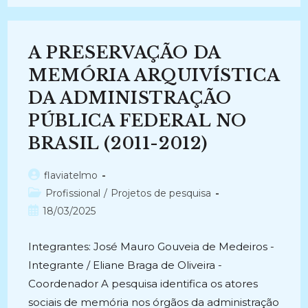
COMPLEMENTAR
–
PAC
–
DENOMINADO
A PRESERVAÇÃO DA
MAPA
DOS
ESPAÇOS
MEMÓRIA ARQUIVÍSTICA
DE
TRABALHO
DA ADMINISTRAÇÃO
DOS
DISCENTES
PÚBLICA FEDERAL NO
DO
CURSO
DE
BRASIL (2011-2012)
ARQUIVOLOGIA
DA
UNIVERSIDADE
Autor
flaviatelmo
DE
BRASÍLIA:
do
Categoria
Profissional
/
Projetos de pesquisa
OS
post:
DIÁLOGOS
do
Post
18/03/2025
ENTRE
post:
publicado:
A
TEORIA
E
Integrantes: José Mauro Gouveia de Medeiros -
A
PRÁTICA
Integrante / Eliane Braga de Oliveira -
(2010-
2012)
Coordenador A pesquisa identifica os atores
sociais de memória nos órgãos da administração