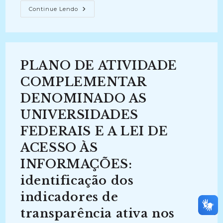
ANÁLISE
Continue Lendo
HISTÓRICO-
ORGANIZACIONAL
DOS
IMPACTOS
EDUCACIONAIS
EM
AMBIENTE
PLANO DE ATIVIDADE
DE
COMPARTILHAMENTO
ENTRE
COMPLEMENTAR
A
UNIVERSIDADE
DENOMINADO AS
E
A
UNIVERSIDADES
SOCIEDADE
QUANDO
DA
FEDERAIS E A LEI DE
UTILIZAÇÃO
DE
ACESSO ÀS
OBJETOS
E
INFORMAÇÕES:
DOCUMENTOS
DE
ACERVO
identificação dos
ANATÔMICO
(2013-
indicadores de
2013)
transparência ativa nos