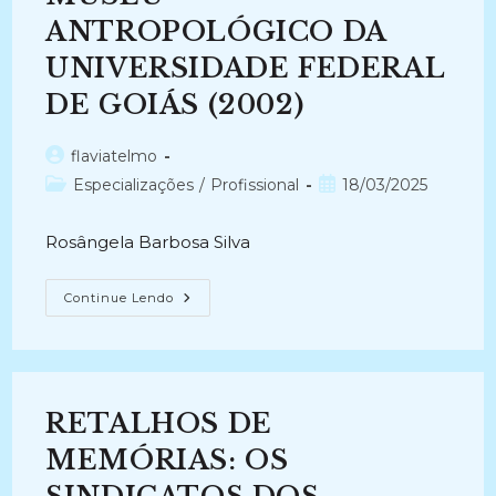
ANTROPOLÓGICO DA
UNIVERSIDADE FEDERAL
DE GOIÁS (2002)
Autor
flaviatelmo
do
Categoria
Post
Especializações
/
Profissional
18/03/2025
post:
do
publicado:
post:
Rosângela Barbosa Silva
DIAGNÓSTICO
Continue Lendo
DA
DOCUMENTAÇÃO
MUSEOLÓGICA
DO
MUSEU
ANTROPOLÓGICO
DA
RETALHOS DE
UNIVERSIDADE
FEDERAL
DE
MEMÓRIAS: OS
GOIÁS
(2002)