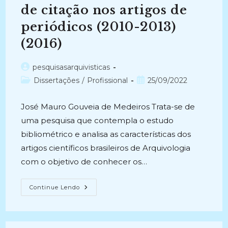
de citação nos artigos de
periódicos (2010-2013)
(2016)
Autor
pesquisasarquivisticas
do
Categoria
Post
Dissertações
/
Profissional
25/09/2022
post:
do
publicado:
post:
José Mauro Gouveia de Medeiros Trata-se de
uma pesquisa que contempla o estudo
bibliométrico e analisa as características dos
artigos científicos brasileiros de Arquivologia
com o objetivo de conhecer os…
A
Continue Lendo
LITERATURA
CIENTÍFICA
ARQUIVÍSTICA
BRASILEIRA: Uma
Análise