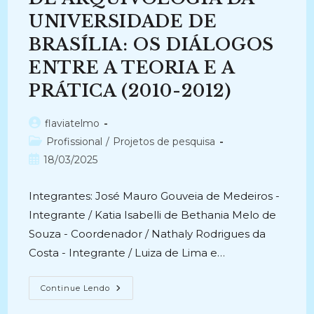
UNIVERSIDADE DE
BRASÍLIA: OS DIÁLOGOS
ENTRE A TEORIA E A
PRÁTICA (2010-2012)
Autor
flaviatelmo
do
Categoria
Profissional
/
Projetos de pesquisa
post:
do
Post
18/03/2025
post:
publicado:
Integrantes: José Mauro Gouveia de Medeiros -
Integrante / Katia Isabelli de Bethania Melo de
Souza - Coordenador / Nathaly Rodrigues da
Costa - Integrante / Luiza de Lima e…
PLANO
Continue Lendo
DE
ATIVIDADE