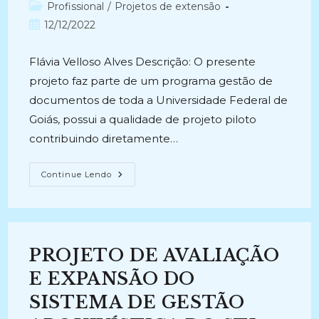
do
Categoria
Profissional
/
Projetos de extensão
post:
do
Post
12/12/2022
post:
publicado:
Flávia Velloso Alves Descrição: O presente
projeto faz parte de um programa gestão de
documentos de toda a Universidade Federal de
Goiás, possui a qualidade de projeto piloto
contribuindo diretamente…
IMPLANTAÇÃO
Continue Lendo
DE
METODOLOGIAS
DE
GESTÃO
DE
DOCUMENTOS
A
PROJETO DE AVALIAÇÃO
PARTIR
DOS
SETORES
E EXPANSÃO DO
DE
TRABALHO
SISTEMA DE GESTÃO
(2009-
2009)