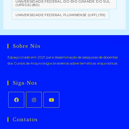
UNIVERSIDADE FEDERAL DO RIO GRANDE DO SUL
(UFRGS)
(80)
UNIVERSIDADE FEDERAL FLUMINENSE (UFF)
(119)
Sobre Nós
Espaço criado em 2021 para disseminação de pesquisas de docentes
dos Cursos de Arquivologia brasileiros sobre temáticas arquivísticas .
Siga-Nos
Abre
Abre
Abre
em
em
em
Contatos
uma
uma
uma