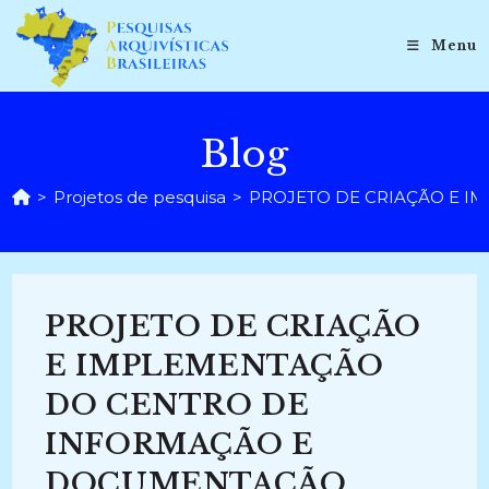
Ir
para
Menu
o
conteúdo
Blog
>
Projetos de pesquisa
>
PROJETO DE CRIAÇÃO E I
PROJETO DE CRIAÇÃO
E IMPLEMENTAÇÃO
DO CENTRO DE
INFORMAÇÃO E
DOCUMENTAÇÃO