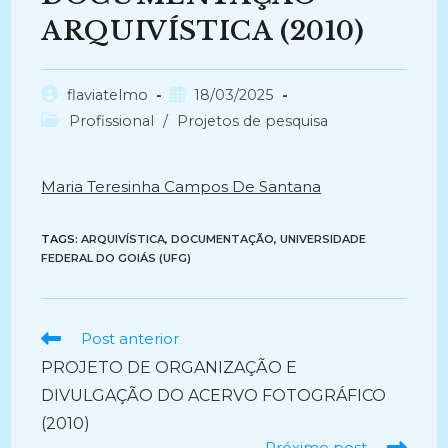
ARQUIVÍSTICA (2010)
Autor
Post
flaviatelmo
18/03/2025
do
publicado:
Categoria
Profissional
/
Projetos de pesquisa
post:
do
post:
Maria Teresinha Campos De Santana
TAGS:
ARQUIVÍSTICA
,
DOCUMENTAÇÃO
,
UNIVERSIDADE
FEDERAL DO GOIÁS (UFG)
Ler
Post anterior
mais
PROJETO DE ORGANIZAÇÃO E
artigos
DIVULGAÇÃO DO ACERVO FOTOGRÁFICO
(2010)
Próximo post